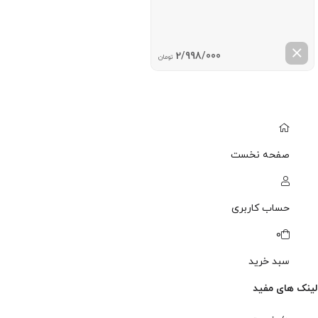
2/998/000
تومان
صفحه نخست
حساب کاربری
0
سبد خرید
لینک های مفید