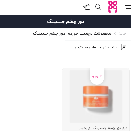
0
دور چشم جنسينگ
خانه
محصولات برچسب خورده “دور چشم جنسينگ”
کرم دور چشم جنسینگ اوریجینز