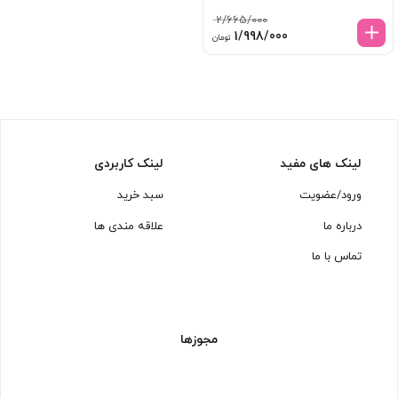
2/665/000
قیمت
قیمت
1/998/000
تومان
اصلی:
فعلی:
2/665/000 تومان
1/998/000 تومان.
بود.
لینک های مفید
لینک کاربردی
ورود/عضویت
سبد خرید
درباره ما
علاقه مندی ها
تماس با ما
مجوزها