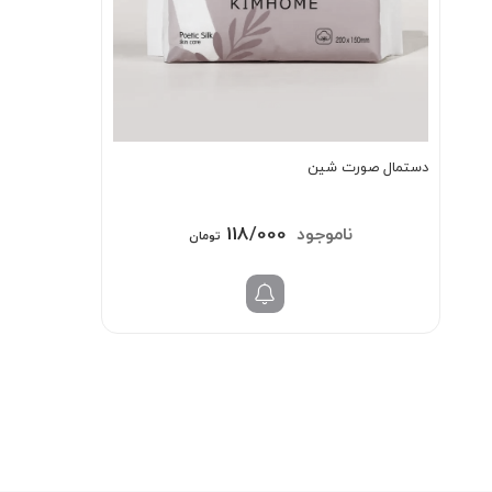
دستمال صورت شین
قیمت
قیمت
118/000
138/000
تومان
اصلی:
فعلی:
138/000 تومان
118/000 تومان.
بود.