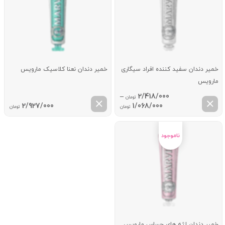
خمیر دندان سفید کننده افراد سیگاری
خمیر دندان نعنا کلاسیک مارویس
مارویس
–
2/418/000
تومان
Price
2/927/000
1/068/000
تومان
تومان
range:
1/068/000 تومان
through
2/418/000 تومان
خمیر دندان لثه های حساس مارویس