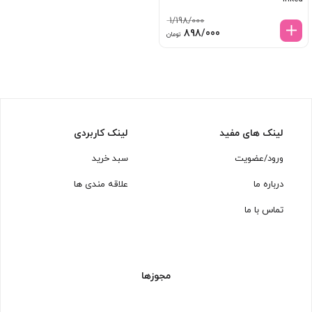
1/198/000
قیمت
قیمت
898/000
تومان
اصلی:
فعلی:
1/198/000 تومان
898/000 تومان.
بود.
لینک های مفید
لینک کاربردی
ورود/عضویت
سبد خرید
درباره ما
علاقه مندی ها
تماس با ما
مجوزها