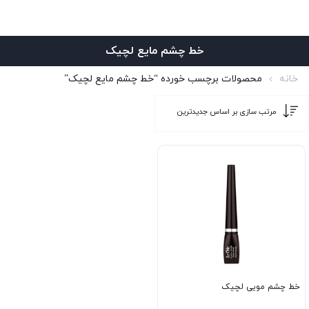
خط چشم مایع لچیک
خانه
محصولات برچسب خورده “خط چشم مایع لچیک”
خط چشم مویی لچیک