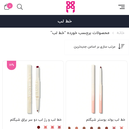
0
خط لب
خانه
محصولات برچسب خورده “خط لب”
17%
خط لب بولد بوستر شیگلم
خط لب و رژ لب دو سر براق شیگلم