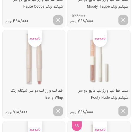
شیگلم رنگ Moody Taupe
شیگلم رنگ Haute Cocoa
528/000
قیمت
قیمت
498/000
498/000
تومان
تومان
اصلی:
فعلی:
528/000 تومان
498/000 تومان.
بود.
ست خط لب و رژ لب مایع دو سر
خط لب و رژ لب دو سر شیگلم رنگ
شیگلم رنگ Pouty Nude
Berry Whip
718/000
498/000
تومان
تومان
9%