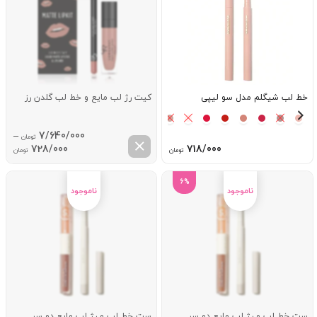
خط لب شیگلم مدل سو لیپی
کیت رژ لب مایع و خط لب گلدن رز
–
7/640/000
تومان
ice
728/000
718/000
تومان
تومان
ge:
6%
ugh
0/000
ست خط لب و رژ لب مایع دو سر
ست خط لب و رژ لب مایع دو سر