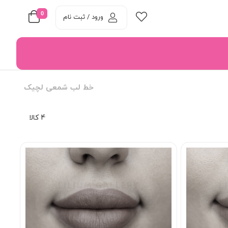
0
ورود / ثبت نام
خط لب شمعی لچیک
4 کالا