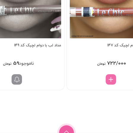
 لچیک کد 147
مداد لب با دوام لچیک کد 149
598/000
722/000
تومان
تومان