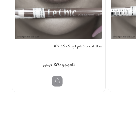
مداد لب با دوام لچیک کد 146
598/000
تومان