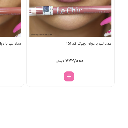
مداد لب با دوام لچیک کد 151
مداد لب با دوام
722/000
تومان