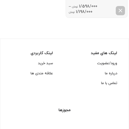
–
1/598/000
تومان
Price
1/198/000
تومان
range:
1/198/000 تومان
through
1/598/000 تومان
لینک های مفید
لینک کاربردی
ورود/عضویت
سبد خرید
درباره ما
علاقه مندی ها
تماس با ما
مجوزها