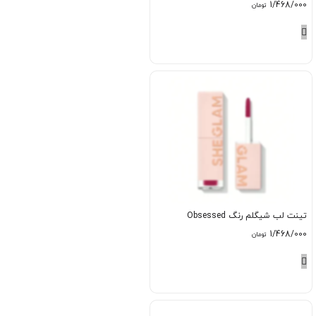
1/468/000
تومان
تینت لب شیگلم رنگ Obsessed
1/468/000
تومان