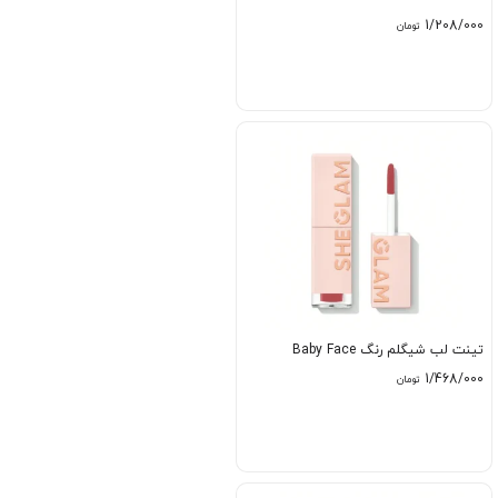
1/208/000
تومان
تینت لب شیگلم رنگ Baby Face
1/468/000
تومان