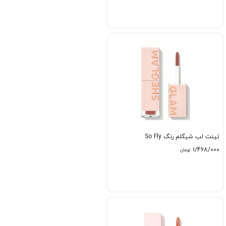
تینت لب شیگلم رنگ So Fly
1/468/000
تومان