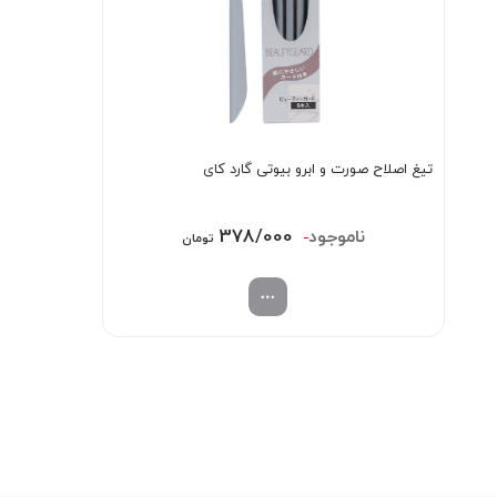
تیغ اصلاح صورت و ابرو بیوتی گارد کای
قیمت
قیمت
378/000
438/000
تومان
اصلی:
فعلی:
438/000 تومان
378/000 تومان.
بود.