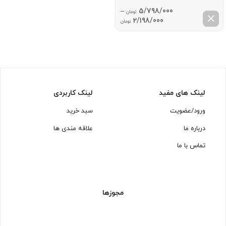
–
5/798/000
تومان
Price
2/198/000
تومان
range:
2/198/000 تومان
through
5/798/000 تومان
لینک های مفید
لینک کاربردی
ورود/عضویت
سبد خرید
درباره ما
علاقه مندی ها
تماس با ما
مجوزها