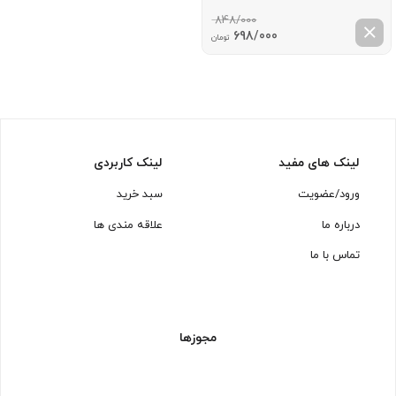
848/000
قیمت
قیمت
698/000
تومان
اصلی:
فعلی:
848/000 تومان
698/000 تومان.
بود.
لینک های مفید
لینک کاربردی
ورود/عضویت
سبد خرید
درباره ما
علاقه مندی ها
تماس با ما
مجوزها