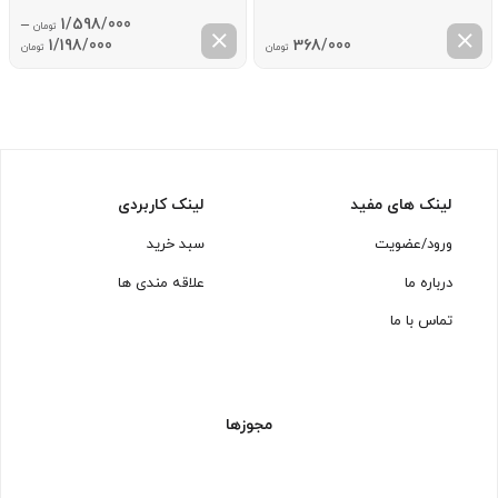
–
1/598/000
تومان
ice
1/198/000
368/000
تومان
تومان
ge:
ugh
8/000
لینک های مفید
لینک کاربردی
ورود/عضویت
سبد خرید
درباره ما
علاقه مندی ها
تماس با ما
مجوزها