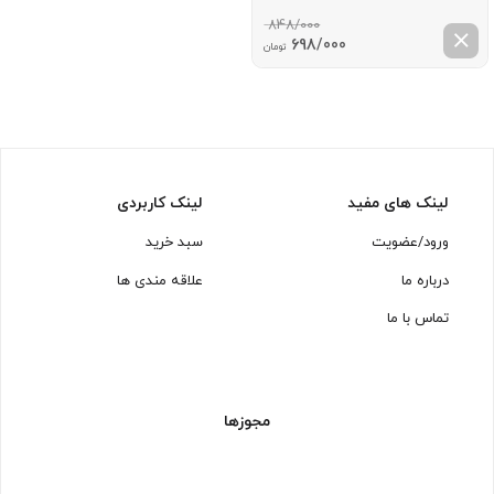
848/000
قیمت
قیمت
698/000
تومان
اصلی:
فعلی:
848/000 تومان
698/000 تومان.
بود.
لینک های مفید
لینک کاربردی
ورود/عضویت
سبد خرید
درباره ما
علاقه مندی ها
تماس با ما
مجوزها