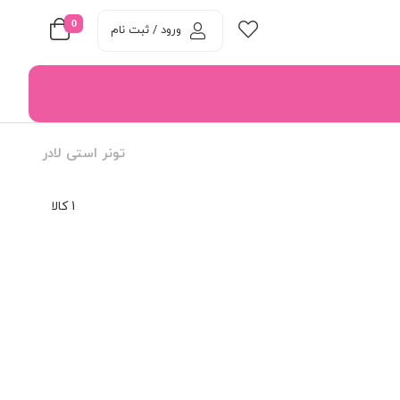
0
ورود / ثبت نام
تونر استی لادر
1 کالا