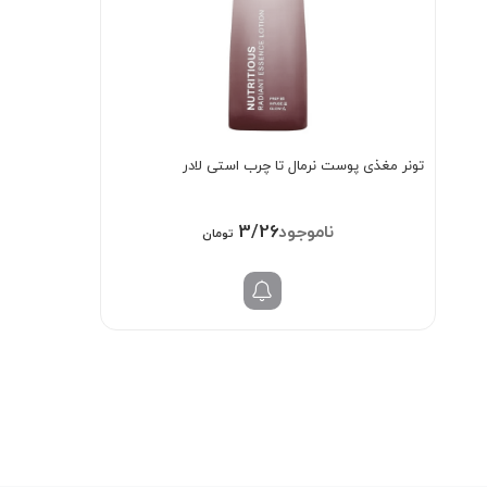
تونر مغذی پوست نرمال تا چرب استی لادر
3/268/000
تومان