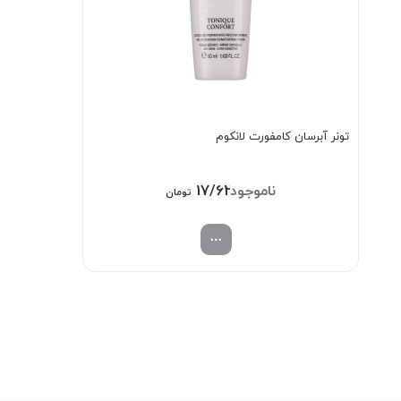
تونر آبرسان کامفورت لانکوم
17/620/000
تومان