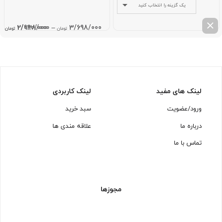
یک گزینه را انتخاب کنید
ce
2/038/000
2/990/000
–
3/698/000
تومان
تومان
تومان
e:
gh
000
لینک های مفید
لینک کاربردی
ورود/عضویت
سبد خرید
درباره ما
علاقه مندی ها
تماس با ما
مجوزها