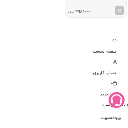
498/000
تومان
صفحه نخست
حساب کاربری
0
سبد خرید
لینک های مفید
ورود/عضویت