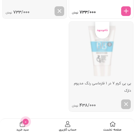
733/000
733/000
تومان
تومان
بی بی کرم 7 در 1 فارماسی رنگ مدیوم
دارک
438/000
تومان
0
صفحه نخست
حساب کاربری
سبد خرید