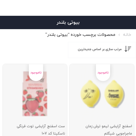
بیوتی بلندر
خانه
محصولات برچسب خورده “بیوتی بلندر”
اسفنج آرایشی لیمو ترش زمان
ست اسفنج آرایشی توت فرنگی
ماجراجویی شیگلم
ناسکیتا کد 107