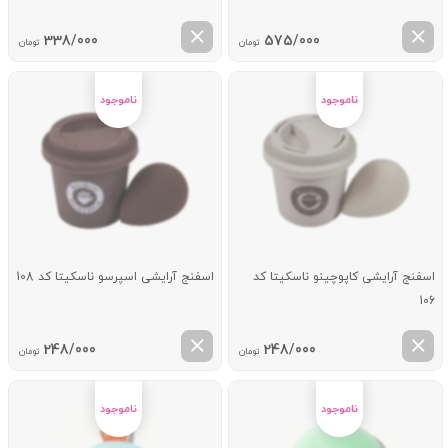
338/000
575/000
تومان
تومان
اسفنج آرایشی کاپوچینو ناسکیتا کد
اسفنج آرایشی اسپرسو ناسکیتا کد 108
106
248/000
248/000
تومان
تومان