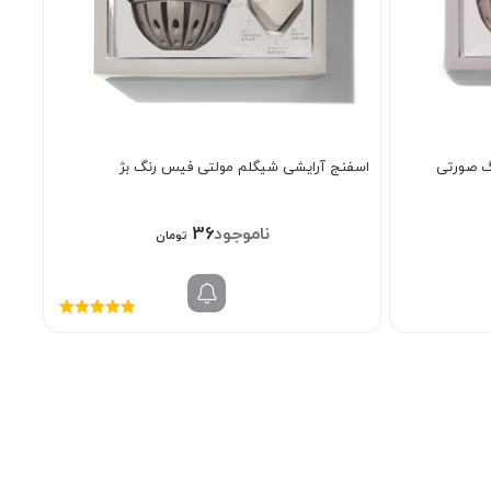
گ صورتی
اسفنج آرایشی شیگلم مولتی فیس رنگ بژ
368/000
تومان
نمره
5.00
از
5