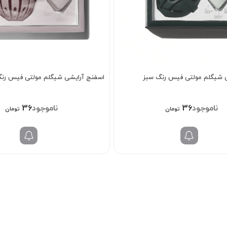
 شیگلم مولتی فیس رنگ سبز
اسفنج آرایشی شیگلم مولتی فیس رن
368/000
368/000
تومان
تومان