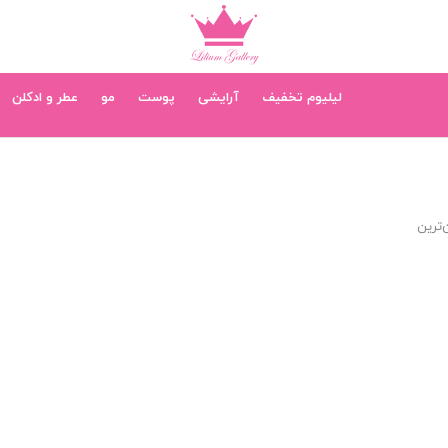
لیلیوم تخفیف
آرایشی
پوست
مو
عطر و ادکلن
‌ترین