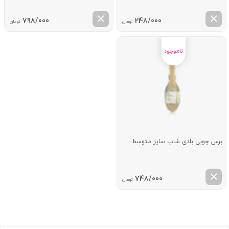
798/000
248/000
تومان
تومان
برس چوبی بادی شاپ سایز متوسط
748/000
تومان