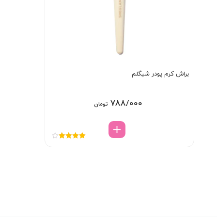
براش کرم پودر شیگلم
788/000
تومان
نمره
4.00
از 5