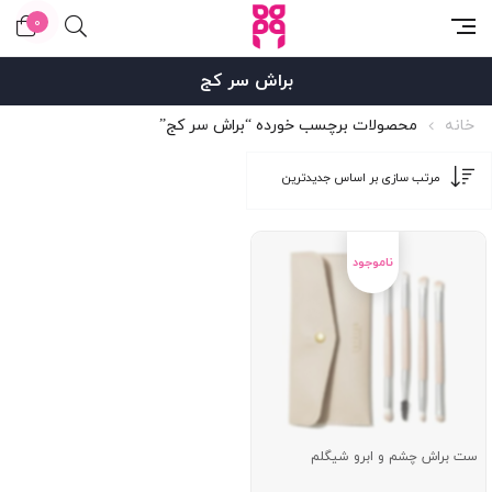
0
براش سر کج
خانه
محصولات برچسب خورده “براش سر کج”
ست براش چشم و ابرو شیگلم