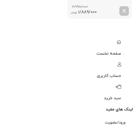
2/198/000
قیمت
قیمت
1/889/000
تومان
اصلی:
فعلی:
2/198/000 تومان
1/889/000 تومان.
بود.
صفحه نخست
حساب کاربری
0
سبد خرید
لینک های مفید
ورود/عضویت