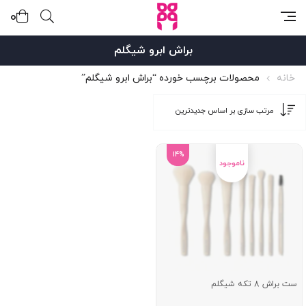
0
براش ابرو شیگلم
خانه
محصولات برچسب خورده “براش ابرو شیگلم”
14%
ست براش 8 تکه شیگلم