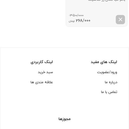
350/000
قیمت
قیمت
268/000
تومان
اصلی:
فعلی:
350/000 تومان
268/000 تومان.
بود.
لینک های مفید
لینک کاربردی
ورود/عضویت
سبد خرید
درباره ما
علاقه مندی ها
تماس با ما
مجوزها