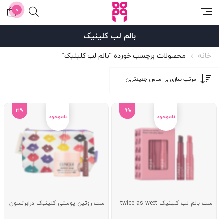
0
بالم لب کلینیک
خانه
محصولات برچسب خورده “بالم لب کلینیک”
21%
9%
ست بالم لب کلینیک twice as weet
ست روتین پوستی کلینیک درابرتسون