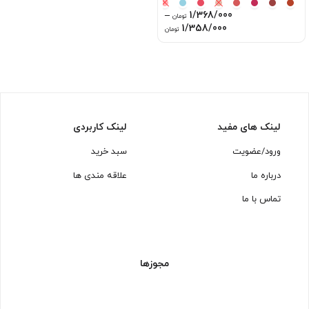
–
1/368/000
تومان
Price
1/358/000
تومان
range:
1/358/000 تومان
through
1/368/000 تومان
لینک های مفید
لینک کاربردی
ورود/عضویت
سبد خرید
درباره ما
علاقه مندی ها
تماس با ما
مجوزها