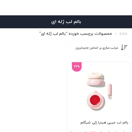
بالم لب ژله ای
خانه
محصولات برچسب خورده “بالم لب ژله ای”
32%
بالم لب جیبی هیدرا ژلی شیگلم