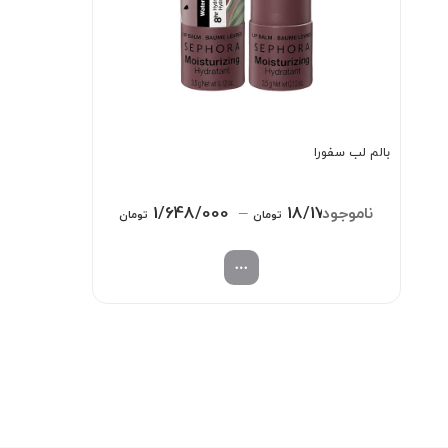
بالم لب سفورا
Price
1/648/000
–
18/170/000
تومان
تومان
range:
1/648/000 تومان
through
18/170/000 تومان