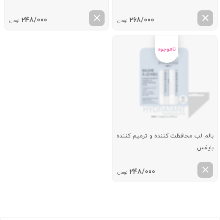
248/000
268/000
تومان
تومان
بالم لب محافظت کننده و ترمیم کننده
بایفس
248/000
تومان