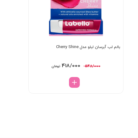
بالم لب آبرسان لبلو مدل Cherry Shine
قیمت
قیمت
418/000
548/000
تومان
اصلی:
فعلی:
548/000 تومان
418/000 تومان.
بود.