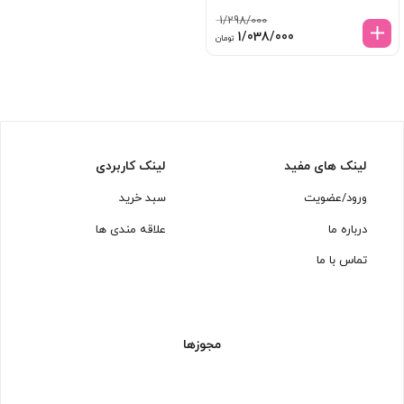
1/298/000
قیمت
قیمت
1/038/000
تومان
اصلی:
فعلی:
1/298/000 تومان
1/038/000 تومان.
بود.
لینک های مفید
لینک کاربردی
ورود/عضویت
سبد خرید
درباره ما
علاقه مندی ها
تماس با ما
مجوزها