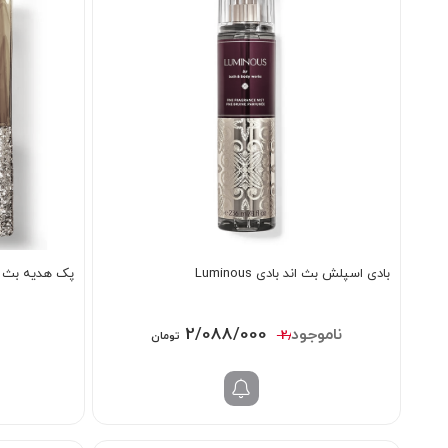
بادی اسپلش بث اند بادی Luminous
پک هدیه بث اند باد
قیمت
قیمت
2/088/000
2/398/000
تومان
اصلی:
فعلی:
2/398/000 تومان
2/088/000 تومان.
بود.