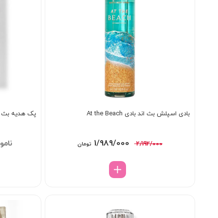
بادی اسپلش بث اند بادی At the Beach
پک هدیه بث اند بادی
قیمت
قیمت
1/989/000
/000
2/192/000
تومان
اصلی:
فعلی:
2/192/000 تومان
1/989/000 تومان.
بود.