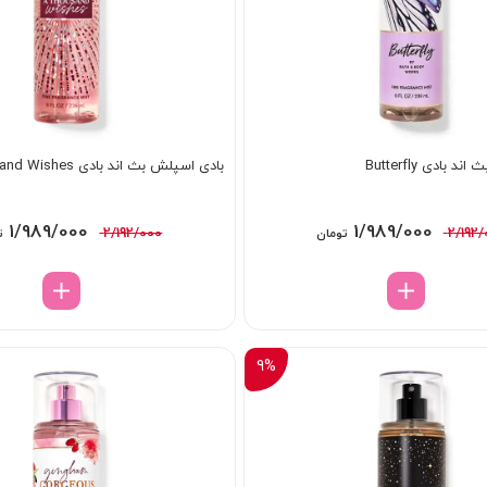
بادی Butterfly
بادی اسپلش بث اند بادی A Thousand Wishes
قیمت
قیمت
قیمت
1/989/000
1/989/000
2/192/000
2/192/
تومان
ت
اصلی:
فعلی:
اصلی:
2/192/000 تومان
1/989/000 تومان.
92/000
بود.
بود.
9%