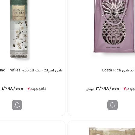
 Costa Rica
بادی اسپلش بث اند بادی Chasing Fireflies
قیمت
قیمت
قیمت
1/998/000
3/998/000
2/498/000
4/398
تومان
ت
اصلی:
فعلی:
اصلی:
4/398/000 تومان
3/998/000 تومان.
000
بود.
بود.