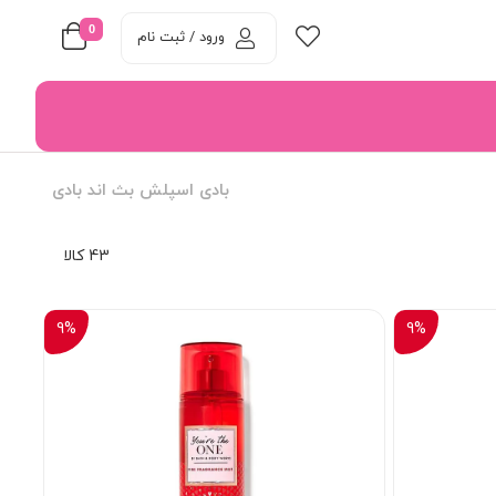
0
ورود / ثبت نام
بادی اسپلش بث اند بادی
43 کالا
9%
9%