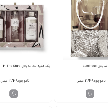
ی Luminous
پک هدیه بث اند بادی In The Stars
3/498/000
3/498/000
تومان
تومان