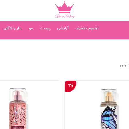
لیلیوم تخفیف
آرایشی
پوست
مو
عطر و ادکلن
‌ترین
9%