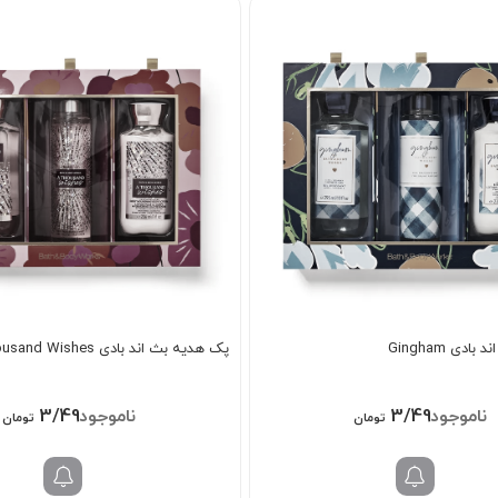
دی Gingham
پک هدیه بث اند بادی A Thousand Wishes
3/498/000
3/498/000
تومان
تومان