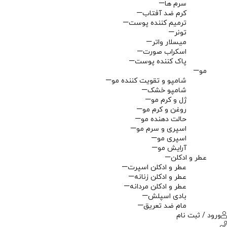
سرم ها
کرم ضد آفتاب
ترمیم کننده پوست
تونر
میسلار واتر
اسکراب صورت
پاک کننده پوست
مو
شامپو و تقویت کننده مو
شامپو خشک
ژل و کرم مو
روغن و کرم مو
حالت دهنده مو
اسپری و سرم مو
اسپری مو
آرایش مو
عطر و ادکلن
عطر و ادکلن اسپرت
عطر و ادکلن زنانه
عطر و ادکلن مردانه
بادی اسپلش
مام ضد تعریق
ورود / ثبت نام