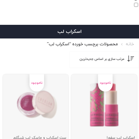
اسکراب لب
خانه
محصولات برچسب خورده “اسکراب لب”
اسکراب لب سفورا
ست اسکراب و ماسک لب شیگلم