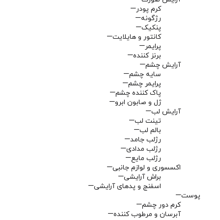
کرم پودر
رژگونه
پنکیک
کانتور و هایلایت
پرایمر
برنز کننده
آرایش چشم
سایه چشم
پرایمر چشم
پاک کننده چشم
ژل و صابون ابرو
آرایش لب
تینت لب
بالم لب
رژلب جامد
رژلب مدادی
رژلب مایع
اکسسوری و لوازم جانبی
براش آرایشی
اسفنج و پدهای آرایشی
پوست
کرم دور چشم
آبرسان و مرطوب کننده