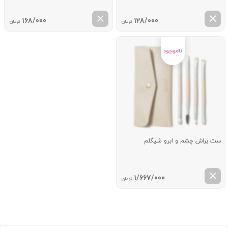
168/000
128/000
تومان
تومان
ست براش چشم و ابرو شیگلم
1/667/000
تومان