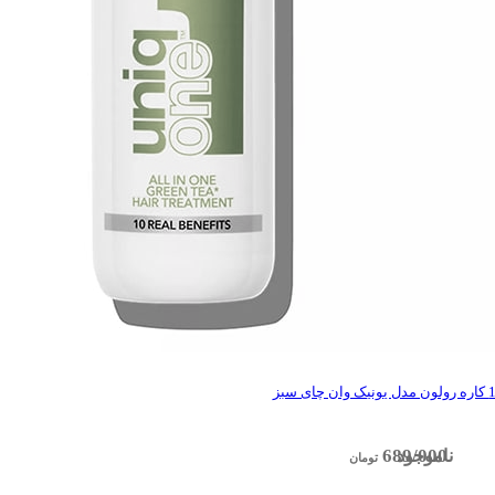
689/000
تومان