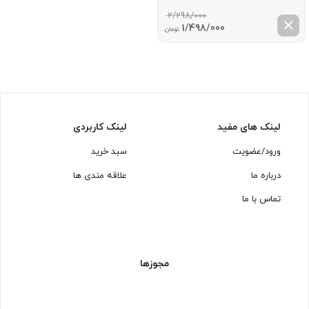
2/298/000
قیمت
قیمت
1/498/000
تومان
اصلی:
فعلی:
2/298/000 تومان
1/498/000 تومان.
بود.
لینک های مفید
لینک کاربردی
ورود/عضویت
سبد خرید
درباره ما
علاقه مندی ها
تماس با ما
مجوزها