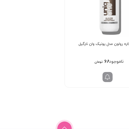
689/000
تومان