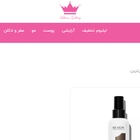
لیلیوم تخفیف
آرایشی
پوست
مو
عطر و ادکلن
‌ترین