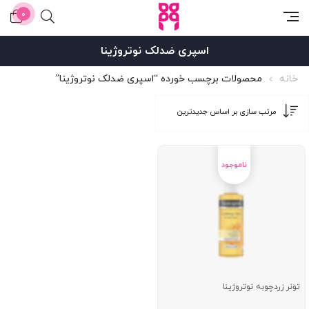
0
اسپری ضدلک نوتروژینا
خانه
محصولات برچسب خورده “اسپری ضدلک نوتروژینا”
تونر زردچوبه نوتروژینا