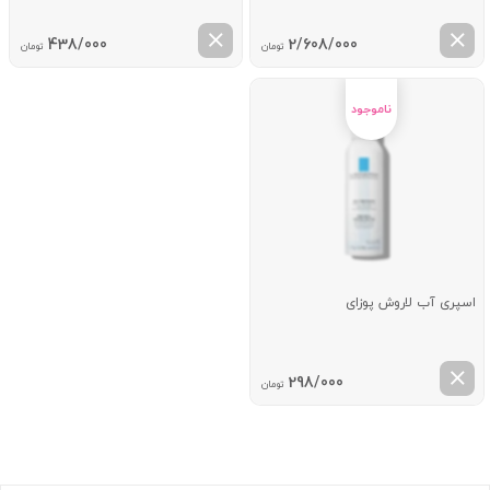
438/000
2/608/000
تومان
تومان
اسپری آب لاروش پوزای
298/000
تومان