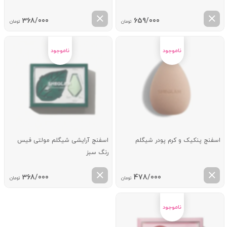
368/000
659/000
تومان
تومان
اسفنج پنکیک و کرم پودر شیگلم
اسفنج آرایشی شیگلم مولتی فیس
رنگ سبز
368/000
478/000
تومان
تومان