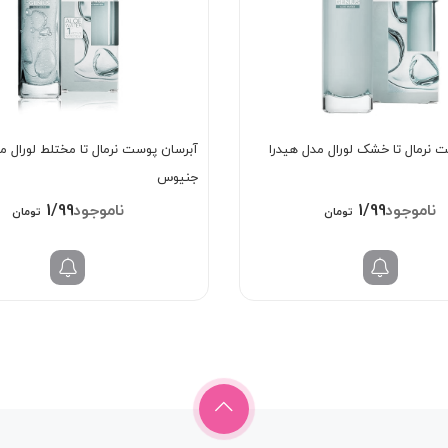
 نرمال تا خشک لورال مدل هیدرا
آبرسان پوست نرمال تا مختلط لورال م
جنیوس
1/993/000
1/998/000
تومان
تومان