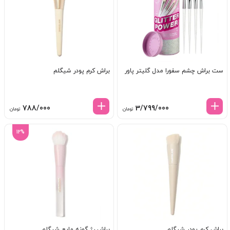
ست براش چشم سفورا مدل گلیتر پاور
براش کرم پودر شیگلم
788/000
3/799/000
تومان
تومان
12%
براش کرم پودر شیگلم
براش رژ گونه مایع شیگلم