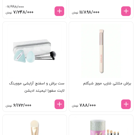
7/998/000
قیمت
قیم
7/248/000
11/898/000
تومان
تومان
اصلی:
فعل
7/998/000 تومان
8/000
بود.
براش مثلثی شارپ مووز شیگلم
ست براش و اسفنج آرایشی مووینگ
لایت سفورا لیمیتد ادیشن
6/172/000
788/000
تومان
تومان