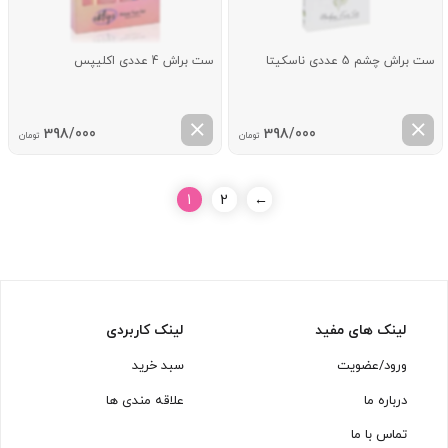
ست براش چشم 5 عددی ناسکیتا
ست براش 4 عددی اکلیپس
398/000
398/000
تومان
تومان
1
2
←
لینک های مفید
لینک کاربردی
ورود/عضویت
سبد خرید
درباره ما
علاقه مندی ها
تماس با ما