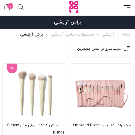
0
براش آرایشی
خانه
آرایشی
محصولات جانبی آرایشی
براش آرایشی
9%
ست براش کالر پاپ Smoke ‘N Roses
ست براش 4 تکه مورفی مدل Buttery
Blends