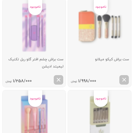
ست براش کیکو میلانو
ست براش چشم افتر گلو ریل تکنیک
لیمیتد ادیشن
1/258/000
1/998/000
تومان
تومان