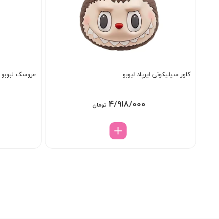
کاور سیلیکونی ایرپاد لبوبو
عروسک لبوبو مدل ola
4/918/000
تومان