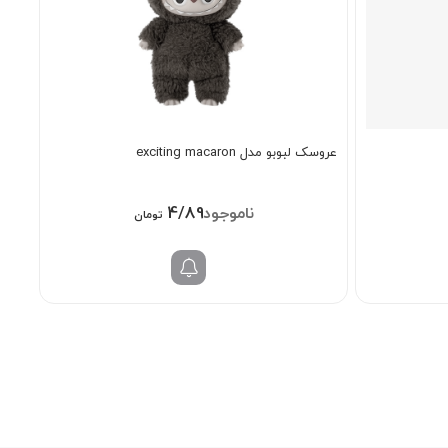
عروسک لبوبو مدل exciting macaron
4/898/000
تومان