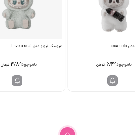
coca c
عروسک لبوبو مدل have a seat
4/898/000
6/498/000
تومان
تومان