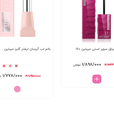
رژ لب مایع براق سوپر استی میبلین 170
بالم لب آبرسان لیفتر گلیز میبلین
قیمت
قیمت
1/898/000
2/623
تومان
اصلی:
فعلی:
قیمت
1/778/000
2/098/000
ت
2/623/000 تومان
1/898/000 تومان.
اصلی:
بود.
098/000
بود.