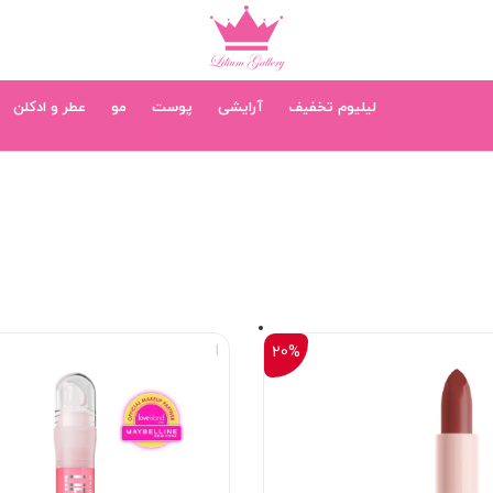
لیلیوم تخفیف
آرایشی
پوست
مو
عطر و ادکلن
20%