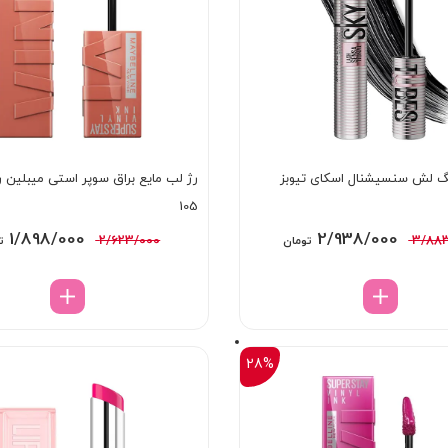
نگ لش سنسیشنال اسکای تیوبز
105
قیمت
قیمت
قیمت
1/898/000
2/938/000
2/623/000
3/88
تومان
ت
اصلی:
فعلی:
اصلی:
3/883/000 تومان
2/938/000 تومان.
3/000
بود.
بود.
28%