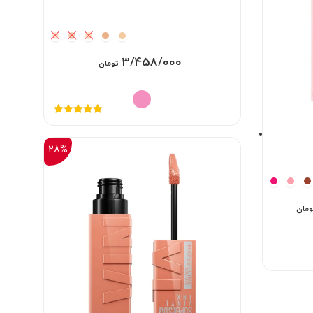
3/458/000
تومان
نمره
5.00
از
5
28%
قیمت
ومان
فعلی:
2/ تومان
1/778/000 تومان.