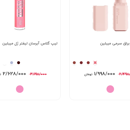
براق سرمی میبلین
لیپ گلاس آبرسان لیفتر ژل میبلین
قیمت
قیمت
قیمت
2/628/000
1/998/000
3/198/000
2/498
تومان
ت
اصلی:
فعلی:
اصلی:
2/498/000 تومان
1/998/000 تومان.
/198/000
بود.
بود.