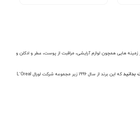
بود.
نمره
5.00
از
5
ن شرکت در زمینه هایی همچون لوازم آرایشی، مراقبت از پوست، عطر و ادکلن و
بدانید
که این برند از سال 1996 زیر مجموعه شرکت لورال L’Oreal