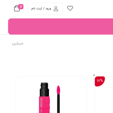
0
ورود / ثبت نام
میبلین
18%