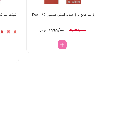
رژ لب مایع براق سوپر استی میبلین 125 Keen
تینت لب تد
قیمت
قیمت
1/898/000
2/623/000
تومان
اصلی:
فعلی:
2/623/000 تومان
1/898/000 تومان.
بود.