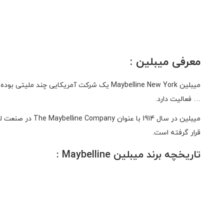
معرفی میبلین :
میبلین Maybelline New York یک شرکت آمریک
… فعالیت دارد.
میبلین در سال 1914 با عنوان The Maybelline Company در صنعت لوازم آرایشی، توسط توماس لیل ویلیامز در شیکاگو تاسیس شد
قرار گرفته است.
تاریخچه
برند میبلین
Maybelline :