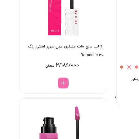
رژ لب مایع مات میبلین مدل سوپر استی رنگ
Romantic 30
2/189/000
تومان
قیمت
ومان
فعلی:
3 تومان
2/628/000 تومان.