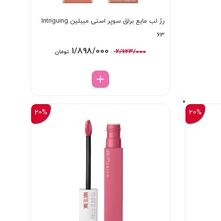
رژ لب مایع براق سوپر استی میبلین Intriguing
63
قیمت
قیمت
1/898/000
2/623/000
تومان
اصلی:
فعلی:
2/623/000 تومان
1/898/000 تومان.
بود.
20%
20%