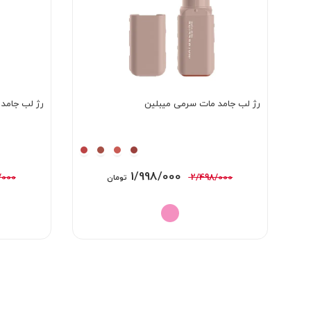
رژ لب جامد مات سرمی میبلین
رژ لب جامد 
قیمت
قیمت
1/998/000
/000
2/498/000
تومان
اصلی:
فعلی:
2/498/000 تومان
1/998/000 تومان.
بود.