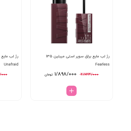
رژ لب مایع براق سوپر استی میبلین 135
Unafraid
Fearless
قیمت
قیمت
1/898/000
/000
2/623/000
تومان
اصلی:
فعلی:
2/623/000 تومان
1/898/000 تومان.
بود.