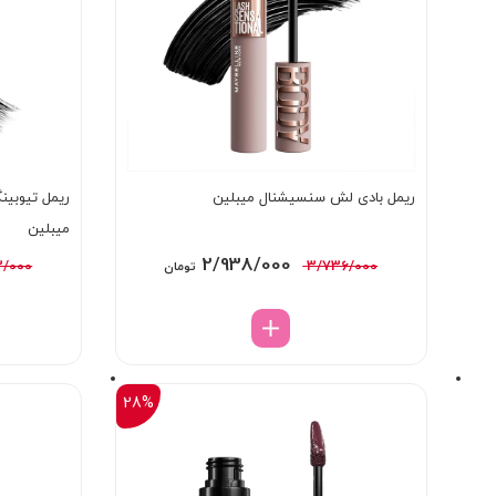
ریمل بادی لش سنسیشنال میبلین
ریمل تیوبی
میبلین
قیمت
قیمت
2/938/000
3/000
3/736/000
تومان
اصلی:
فعلی:
3/736/000 تومان
2/938/000 تومان.
بود.
28%