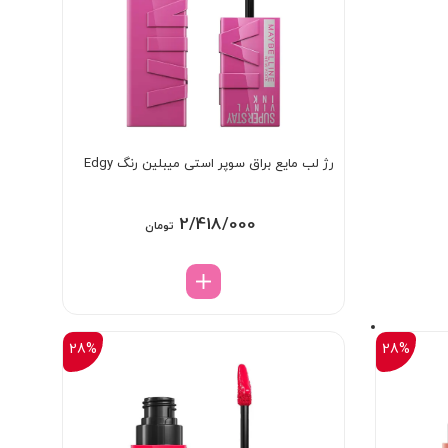
رژ لب مایع براق سوپر استی میبلین رنگ Edgy
2/418/000
تومان
28%
28%