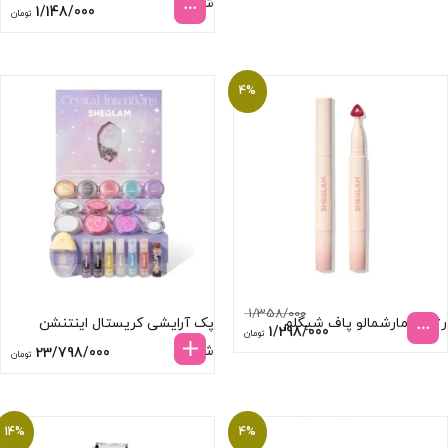
شیگلم
1/148/000
تومان
4%
1/358/000
رژ لب مارشمالو پاف شیگلم
پک آرایشی کریستال اینتنشن
قیمت
قیمت
1/298/000
تومان
اصلی:
فعلی:
شیگلم
23/798/000
تومان
1/358/000 تومان
1/298/000 تومان.
بود.
14%
4%