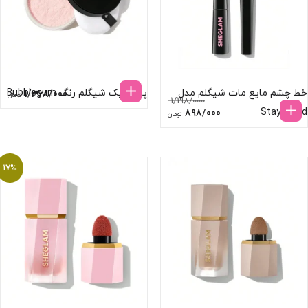
خط چشم مایع مات شیگلم مدل
پودر بیک شیگلم رنگ Bubblegum
1/368/000
تومان
1/198/000
Stay Inked
قیمت
قیمت
898/000
تومان
اصلی:
فعلی:
1/198/000 تومان
898/000 تومان.
بود.
17%