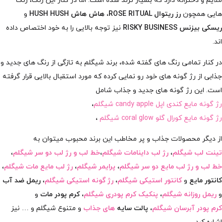
ملایم و دخترانه دارد که بسیار ترند شده است. اما در کنار این رنگ، رنگ
هایی همچون
رز ریتوال ROSE RITUAL
،
هاش هاش HUSH HUSH
و
ریسکی بیزنس RISKY BUSINESS
نیز توجه بالایی را به خود اختصاص داده
اند.
در کنار تمامی رنگ های گفته شده، برند شیگلم به تازگی از رنگ های جدید و
جذابی از رژ گونه های خود رو نمایی کرده که مورد استقبال بالایی قرار گرفته
است. این رژ گونه های جدید و جذاب شامل
رژ گونه مایع کندی اپل candy apple شیگلم
،
رژ گونه مایع کورال گلو coral glow شیگلم
،
از دیگر محصولات جذاب و پر مخاطب این برند محبوب میتوان به
تینت لب شیگلم
،
رژ لب داینامات شیگلم
،
خط لب و رژ لب دو سر شیگلم
،
خط لب و رژ لب مایع دو سر شیگلم
،
پرایمر شیگلم
،
رژ لب مایع مات شیگلم
،
کانتور مایع
و
کانتور استیکی شیگلم
،
رژ گونه استیکی شیگلم
،
ریمل ضد آب
و
ریمل روزانه شیگلم
،
پنکیک کرم پودری شیگلم
،
کرم پودر مات
و
کرم پودر آبرسان شیگلم
،
پالت سایه
های جذاب
و متنوع شیگلم و … نیز