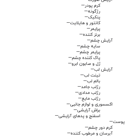
کرم پودر
رژگونه
پنکیک
کانتور و هایلایت
پرایمر
برنز کننده
آرایش چشم
سایه چشم
پرایمر چشم
پاک کننده چشم
ژل و صابون ابرو
آرایش لب
تینت لب
بالم لب
رژلب جامد
رژلب مدادی
رژلب مایع
اکسسوری و لوازم جانبی
براش آرایشی
اسفنج و پدهای آرایشی
پوست
کرم دور چشم
آبرسان و مرطوب کننده