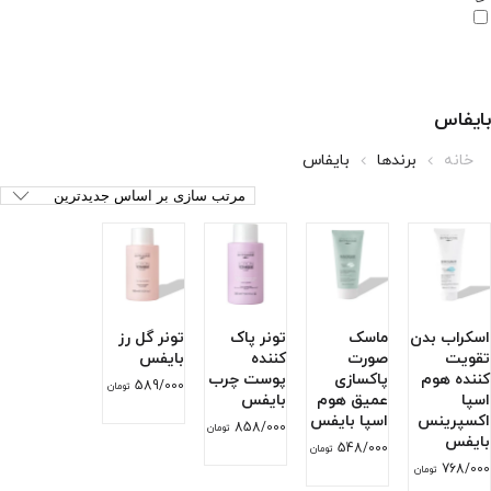
بایفاس
خانه
برندها
بایفاس
اسکراب بدن
ماسک
تونر پاک
تونر گل رز
تقویت
صورت
کننده
بایفس
کننده هوم
پاکسازی
پوست چرب
589/000
تومان
اسپا
عمیق هوم
بایفس
اکسپرینس
اسپا بایفس
858/000
تومان
بایفس
548/000
تومان
768/000
تومان