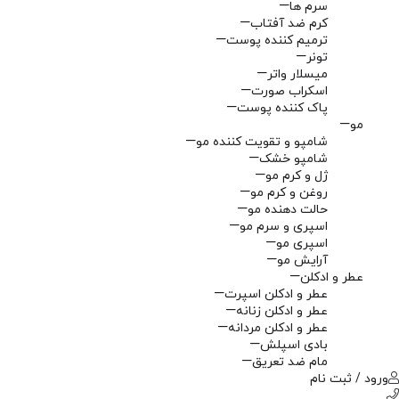
سرم ها
کرم ضد آفتاب
ترمیم کننده پوست
تونر
میسلار واتر
اسکراب صورت
پاک کننده پوست
مو
شامپو و تقویت کننده مو
شامپو خشک
ژل و کرم مو
روغن و کرم مو
حالت دهنده مو
اسپری و سرم مو
اسپری مو
آرایش مو
عطر و ادکلن
عطر و ادکلن اسپرت
عطر و ادکلن زنانه
عطر و ادکلن مردانه
بادی اسپلش
مام ضد تعریق
ورود / ثبت نام