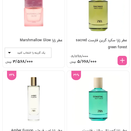
عطر زارا سکرد گرین فارست sacred
عطر زارا Marshmallow Glow
green forest
یک گزینه را انتخاب کنید
8/898/000
قیمت
قیمت
3/568/000
5/668/000
تومان
تومان
اصلی:
فعلی:
8/898/000 تومان
5/668/000 تومان.
24%
36%
بود.
عطر زارا کوستال سالتی فارست
عطر زارا امبر فیوژن Amber Fusion