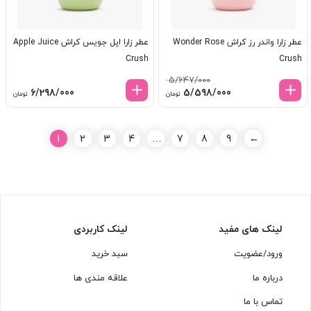
عطر زارا واندر رز کراش Wonder Rose
عطر زارا اپل جویس کراش Apple Juice
Crush
Crush
5/647/000
قیمت
قیمت
6/298/000
5/598/000
تومان
تومان
اصلی:
فعلی:
5/647/000 تومان
5/598/000 تومان.
بود.
1
2
3
4
…
7
8
9
←
لینک های مفید
لینک کاربردی
ورود/عضویت
سبد خرید
درباره ما
علاقه مندی ها
تماس با ما