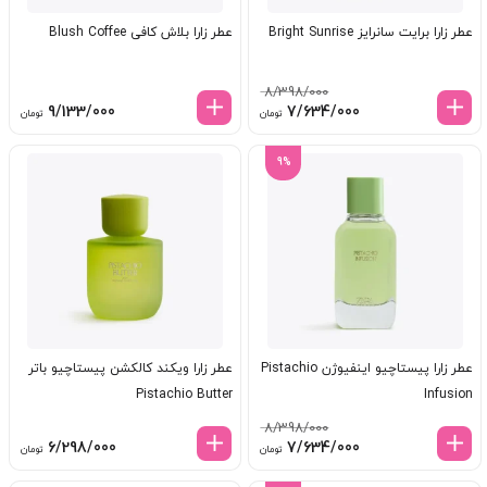
عطر زارا برایت سانرایز Bright Sunrise
عطر زارا بلاش کافی Blush Coffee
8/398/000
قیمت
قیمت
9/133/000
7/634/000
تومان
تومان
اصلی:
فعلی:
8/398/000 تومان
7/634/000 تومان.
9%
بود.
عطر زارا پیستاچیو اینفیوژن Pistachio
عطر زارا ویکند کالکشن پیستاچیو باتر
Pistachio Butter
Infusion
8/398/000
قیمت
قیمت
6/298/000
7/634/000
تومان
تومان
اصلی:
فعلی: