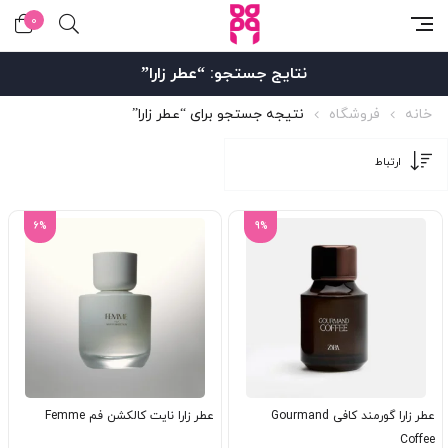
0
نتایج جستجو: “عطر زارا”
خانه
فروشگاه
نتیجه جستجو برای “عطر زارا”
6%
9%
عطر زارا گورمند کافی Gourmand
عطر زارا نایت کالکشن فم Femme
Coffee