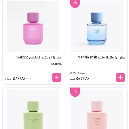
8/398/000 تومان
7/634/000 تومان.
6%
بود.
عطر زارا وانیلا ملت Vanilla melt
عطر زارا ویکند کالکشن Twilight
Mauve
5/998/000
قیمت
قیمت
5/698/000
5/648/000
تومان
تومان
اصلی:
فعلی:
5/998/000 تومان
5/648/000 تومان.
1%
بود.